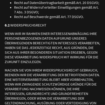
Recht auf Datenübertragbarkeit gemäß Art. 20 DSGVO;
Recht auf Widerruf erteilter Einwilligungen gemäß Art.
7 Abs. 3 DSGVO;
Recht auf Beschwerde gemäß Art. 77 DSGVO.
6.2
WIDERSPRUCHSRECHT
WENN WIR IM RAHMEN EINER INTERESSENABWÄGUNG IHRE
PERSONENBEZOGENEN DATEN AUFGRUND UNSERES
ÜBERWIEGENDEN BERECHTIGTEN INTERESSES VERARBEITEN,
HABEN SIE DAS JEDERZEITIGE RECHT, AUS GRÜNDEN, DIE
SICH AUS IHRER BESONDEREN SITUATION ERGEBEN, GEGEN
DIESE VERARBEITUNG WIDERSPRUCH MIT WIRKUNG FÜR DIE
ZUKUNFT EINZULEGEN.
MACHEN SIE VON IHREM WIDERSPRUCHSRECHT GEBRAUCH,
BEENDEN WIR DIE VERARBEITUNG DER BETROFFENEN DATEN.
EINE WEITERVERARBEITUNG BLEIBT ABER VORBEHALTEN,
WENN WIR ZWINGENDE SCHUTZWÜRDIGE GRÜNDE FÜR DIE
VERARBEITUNG NACHWEISEN KÖNNEN, DIE IHRE
INTERESSEN, GRUNDRECHTE UND GRUNDFREIHEITEN
ÜBERWIEGEN, ODER WENN DIE VERARBEITUNG DER
GELTENDMACHUNG, AUSÜBUNG ODER VERTEIDIGUNG VON